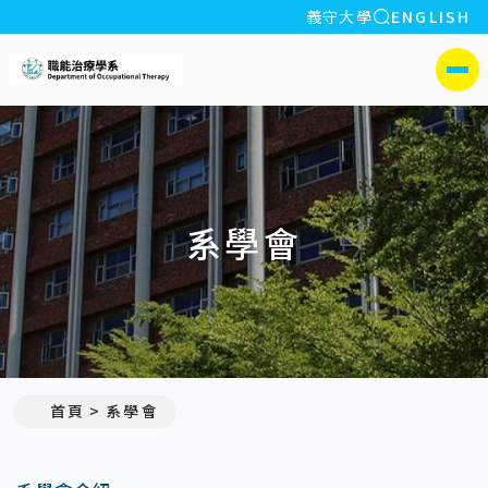
全站搜索
義守大學
ENGLISH
:::
義守大學職能治療學系
側選單
系學會
首頁
系學會