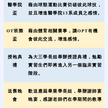
醫學院
藉由球類運動比賽切磋彼此球技，
盃
並且增進醫學院13系成員之感情。
OT班際
藉由體育相關賽事，讓OPT有機
盃
會彼此交流，增進感情。
授袍典
為大三學長姐舉辦授證典禮，勉勵
禮
實習生們即將進入另一個臨床實習
階段。
送舊晚
歡送應屆畢業學長姐，舉辦謝師宴
會
晚宴，感謝老師們在學期間的教導