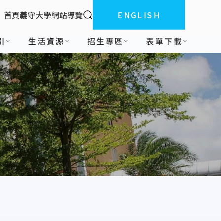
全站搜索
首頁
義守大學
網站導覽
ENGLISH
:::
引
生活資源
招生專區
表單下載
表