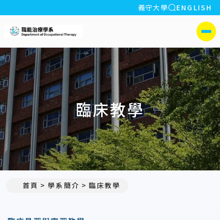
全站搜索
義守大學
ENGLISH
:::
義守大學職能治療學系
側選單
臨床教學
首頁
學系簡介
臨床教學